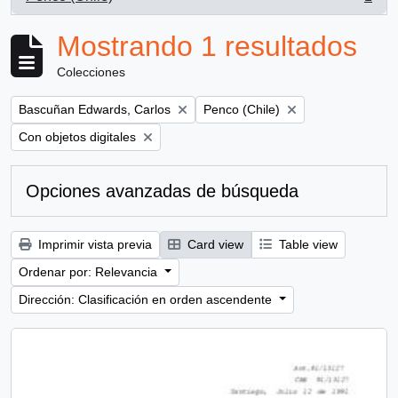
, 1 resultados
Mostrando 1 resultados
Colecciones
Remove filter:
Remove filter:
Bascuñan Edwards, Carlos
Penco (Chile)
Remove filter:
Con objetos digitales
Opciones avanzadas de búsqueda
Imprimir vista previa
Card view
Table view
Ordenar por: Relevancia
Dirección: Clasificación en orden ascendente