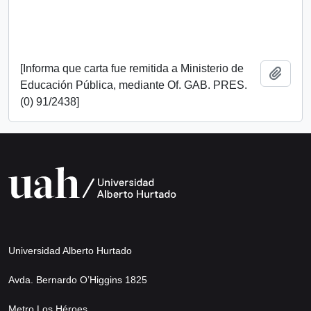
[Informa que carta fue remitida a Ministerio de
Añadi
Educación Pública, mediante Of. GAB. PRES.
(0) 91/2438]
Universidad Alberto Hurtado
Avda. Bernardo O’Higgins 1825
Metro Los Héroes