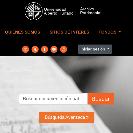
Skip to main content
QUIENES SOMOS
SITIOS DE INTERÉS
FONDOS
Iniciar sesión
Buscar
Búsqueda Avanzada »