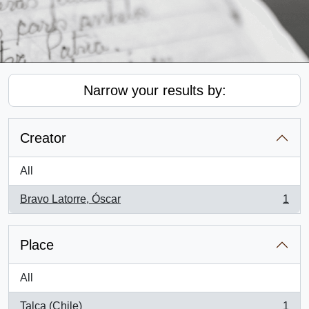
Narrow your results by:
Creator
All
Bravo Latorre, Óscar
1
, 1 results
Place
All
Talca (Chile)
1