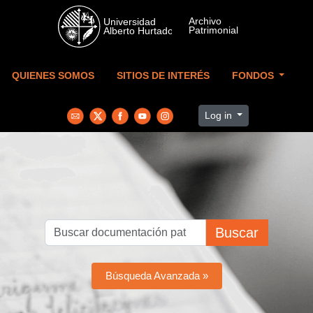
Skip to main content
QUIENES SOMOS
SITIOS DE INTERÉS
FONDOS
Log in
Buscar
Búsqueda Avanzada »