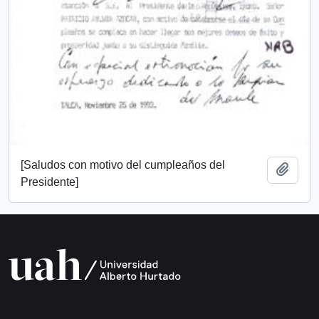
[Saludos con motivo del cumpleaños del
Add t
Presidente]