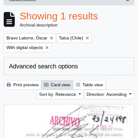
, 1 results
Showing 1 results
Archival description
Remove filter:
Remove filter:
Bravo Latorre, Óscar
Talca (Chile)
Remove filter:
With digital objects
Advanced search options
Print preview
Card view
Table view
Sort by: Relevance
Direction: Ascending