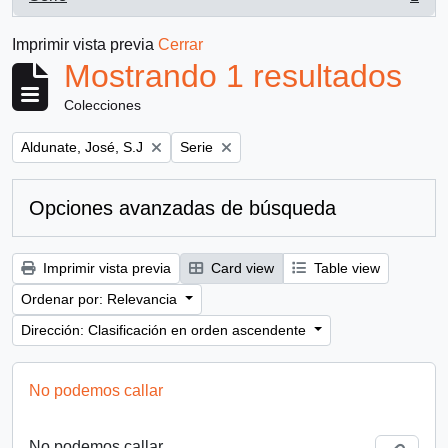
, 1 resultados
Imprimir vista previa
Cerrar
Mostrando 1 resultados
Colecciones
Remove filter:
Remove filter:
Aldunate, José, S.J
Serie
Opciones avanzadas de búsqueda
Imprimir vista previa
Card view
Table view
Ordenar por: Relevancia
Dirección: Clasificación en orden ascendente
No podemos callar
No podemos callar