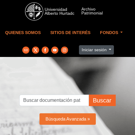
Skip to main content
QUIENES SOMOS
SITIOS DE INTERÉS
FONDOS
Iniciar sesión
Buscar
Búsqueda Avanzada »