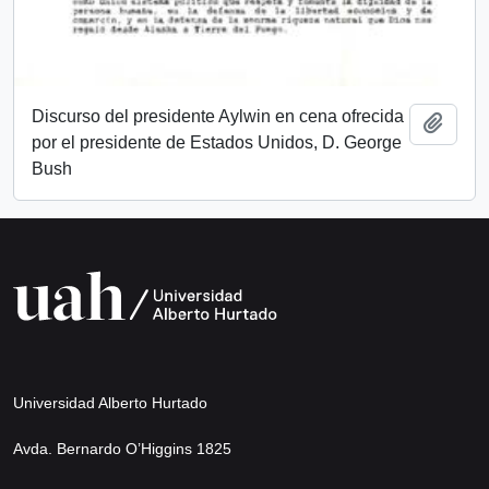
Discurso del presidente Aylwin en cena ofrecida
Añadi
por el presidente de Estados Unidos, D. George
Bush
Universidad Alberto Hurtado
Avda. Bernardo O’Higgins 1825