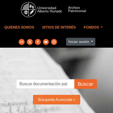
Skip to main content
QUIENES SOMOS
SITIOS DE INTERÉS
FONDOS
Iniciar sesión
Buscar
Búsqueda Avanzada »