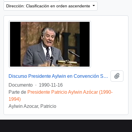
Dirección: Clasificación en orden ascendente
Añadi
Discurso Presidente Aylwin en Convención Santiago: Video
Documento
·
1990-11-16
Parte de
Presidente Patricio Aylwin Azócar (1990-
1994)
Aylwin Azocar, Patricio