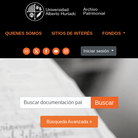
Skip to main content
QUIENES SOMOS
SITIOS DE INTERÉS
FONDOS
Iniciar sesión
Buscar
Búsqueda Avanzada »