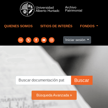
Skip to main content
QUIENES SOMOS
SITIOS DE INTERÉS
FONDOS
Iniciar sesión
Buscar
Búsqueda Avanzada »