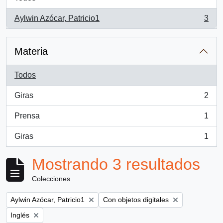
Aylwin Azócar, Patricio1
3
, 3 resultados
Materia
Todos
Giras
2
, 2 resultados
Prensa
1
, 1 resultados
Giras
1
, 1 resultados
Mostrando 3 resultados
Colecciones
Remove filter:
Remove filter:
Aylwin Azócar, Patricio1
Con objetos digitales
Remove filter:
Inglés