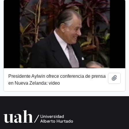
Presidente Aylwin ofrece conferencia de prensa
Añadi
en Nueva Zelanda: video