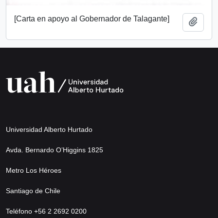
[Carta en apoyo al Gobernador de Talagante]
Añadi
Universidad Alberto Hurtado
Avda. Bernardo O’Higgins 1825
Metro Los Héroes
Santiago de Chile
Teléfono +56 2 2692 0200