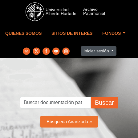
Skip to main content
QUIENES SOMOS
SITIOS DE INTERÉS
FONDOS
Iniciar sesión
Buscar
Búsqueda Avanzada »