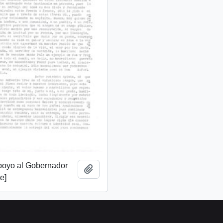
apoyo al Gobernador
Add to clipboard
e]