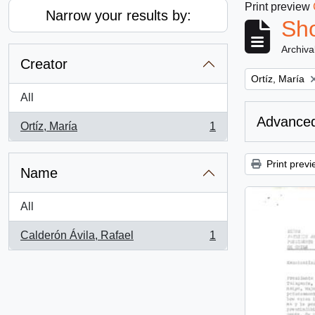
Print preview
Narrow your results by:
Sho
Archiva
Creator
Remove filter:
Ortíz, María
All
Advanced
Ortíz, María
1
, 1 results
Print previ
Name
All
Calderón Ávila, Rafael
1
, 1 results