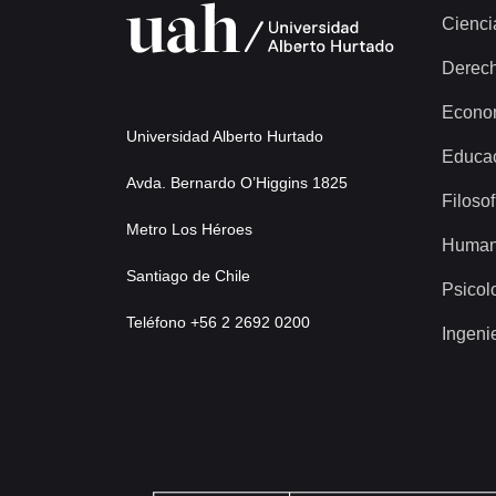
Cienci
Derec
Econo
Universidad Alberto Hurtado
Educa
Avda. Bernardo O’Higgins 1825
Filosof
Metro Los Héroes
Human
Santiago de Chile
Psicol
Teléfono +56 2 2692 0200
Ingeni