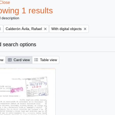
Close
wing 1 results
l description
Remove filter:
Remove filter:
Calderón Ávila, Rafael
With digital objects
 search options
ew
Card view
Table view