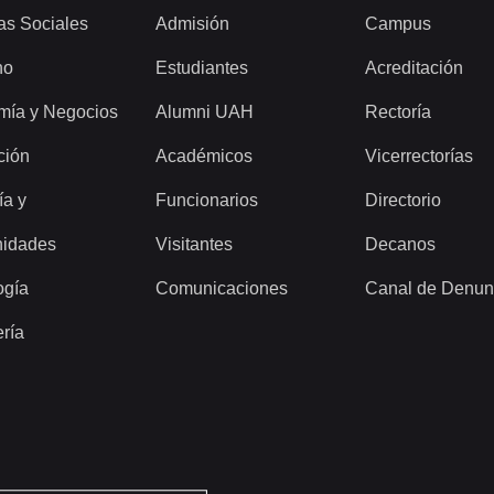
as Sociales
Admisión
Campus
ho
Estudiantes
Acreditación
mía y Negocios
Alumni UAH
Rectoría
ción
Académicos
Vicerrectorías
ía y
Funcionarios
Directorio
idades
Visitantes
Decanos
ogía
Comunicaciones
Canal de Denun
ería