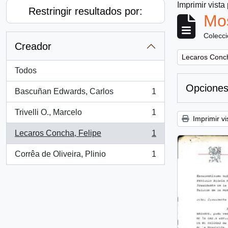
Imprimir vista
Restringir resultados por:
Mos
Colecc
Creador
Remove filter:
Lecaros Conch
Todos
Opciones
Bascuñan Edwards, Carlos
1
, 1 resultados
Trivelli O., Marcelo
1
, 1 resultados
Imprimir vi
Lecaros Concha, Felipe
1
, 1 resultados
Corrêa de Oliveira, Plinio
1
, 1 resultados