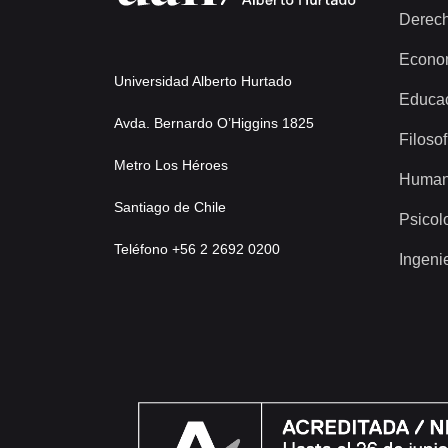
Derec
Econo
Universidad Alberto Hurtado
Educa
Avda. Bernardo O’Higgins 1825
Filosof
Metro Los Héroes
Human
Santiago de Chile
Psicol
Teléfono +56 2 2692 0200
Ingeni