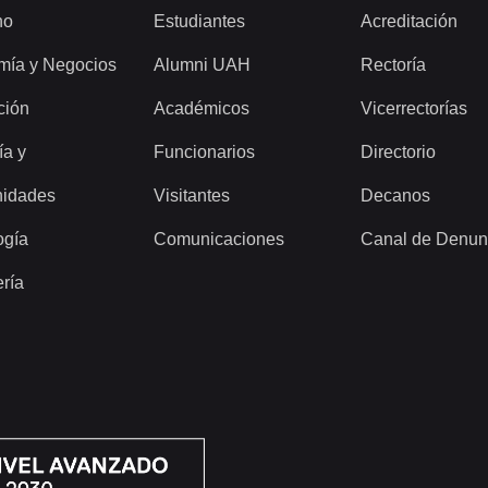
ho
Estudiantes
Acreditación
mía y Negocios
Alumni UAH
Rectoría
ción
Académicos
Vicerrectorías
ía y
Funcionarios
Directorio
idades
Visitantes
Decanos
ogía
Comunicaciones
Canal de Denun
ería