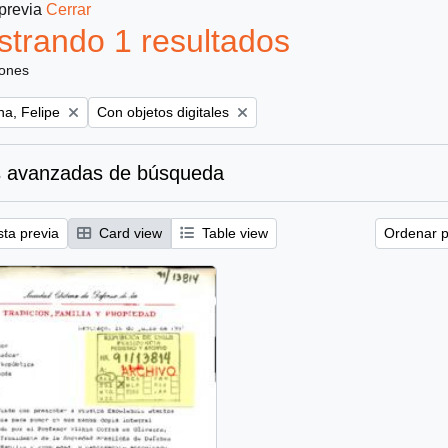
 previa
Cerrar
trando 1 resultados
iones
Remove filter:
a, Felipe
Con objetos digitales
 avanzadas de búsqueda
sta previa
Card view
Table view
Ordenar p