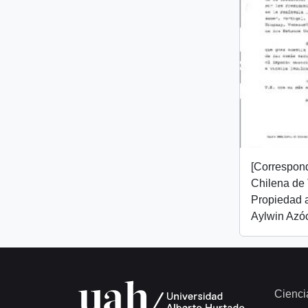
[Correspon
Chilena de 
Propiedad a
Aylwin Azóc
Cienci