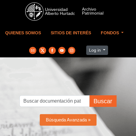
Skip to main content
QUIENES SOMOS
SITIOS DE INTERÉS
FONDOS
Log in
Buscar
Búsqueda Avanzada »