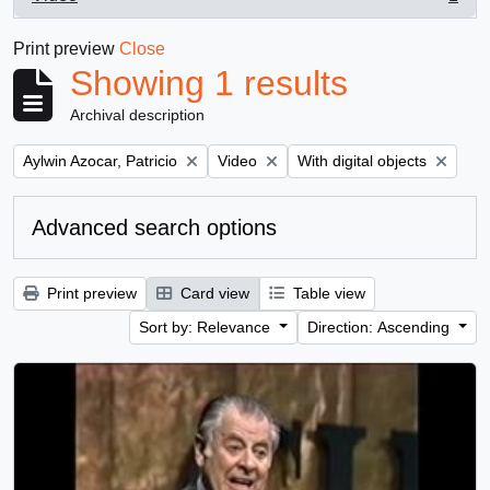
, 1 results
Print preview
Close
Showing 1 results
Archival description
Remove filter:
Remove filter:
Remove filter:
Aylwin Azocar, Patricio
Video
With digital objects
Advanced search options
Print preview
Card view
Table view
Sort by: Relevance
Direction: Ascending