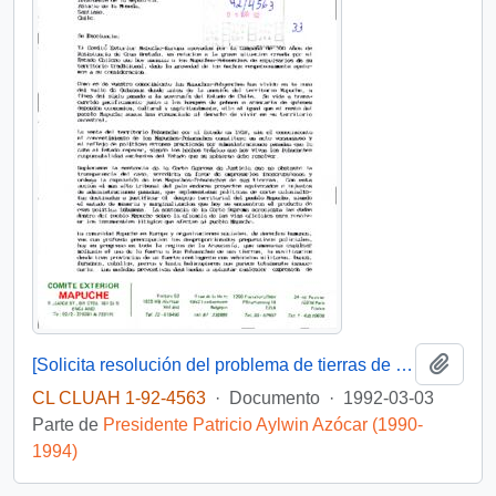
Añadi
[Solicita resolución del problema de tierras de la comunidad mapuche-pewenche del Valle de Quinquén]
CL CLUAH 1-92-4563
·
Documento
·
1992-03-03
Parte de
Presidente Patricio Aylwin Azócar (1990-
1994)