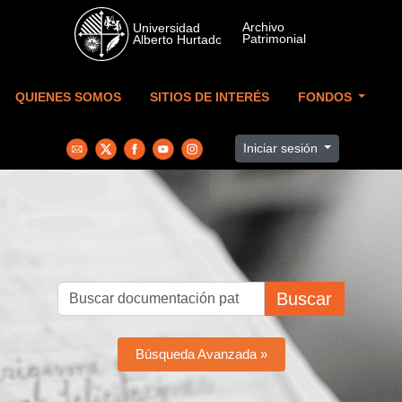
Skip to main content
QUIENES SOMOS
SITIOS DE INTERÉS
FONDOS
Iniciar sesión
Buscar
Búsqueda Avanzada »