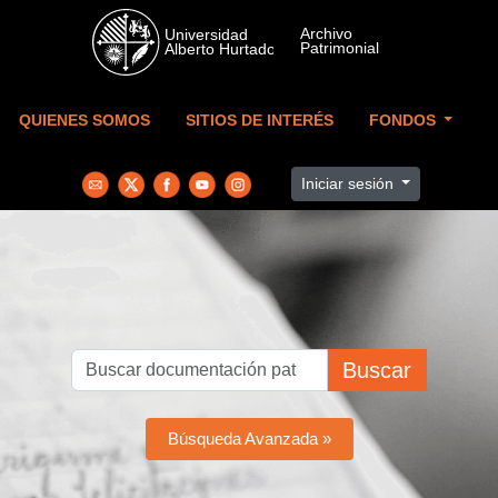
Skip to main content
QUIENES SOMOS
SITIOS DE INTERÉS
FONDOS
Iniciar sesión
Buscar
Búsqueda Avanzada »