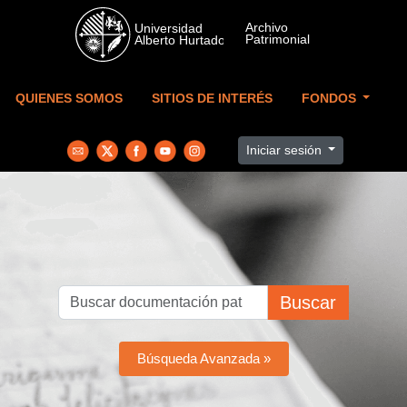
Skip to main content
QUIENES SOMOS
SITIOS DE INTERÉS
FONDOS
Iniciar sesión
Buscar
Búsqueda Avanzada »