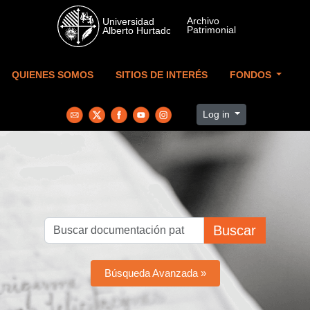
Skip to main content
QUIENES SOMOS
SITIOS DE INTERÉS
FONDOS
Log in
Buscar
Búsqueda Avanzada »