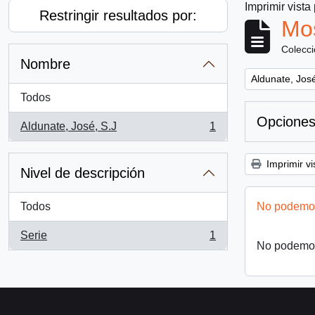
Imprimir vista
Restringir resultados por:
Mos
Colecc
Nombre
Remove filter:
Aldunate, José
Todos
Opciones
Aldunate, José, S.J
1
, 1 resultados
Imprimir vi
Nivel de descripción
Todos
No podemos
Serie
1
, 1 resultados
No podemos