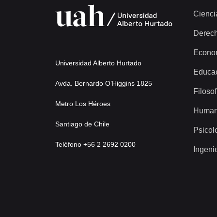
Cienci
Derec
Econo
Universidad Alberto Hurtado
Educa
Avda. Bernardo O’Higgins 1825
Filosof
Metro Los Héroes
Human
Santiago de Chile
Psicol
Teléfono +56 2 2692 0200
Ingeni