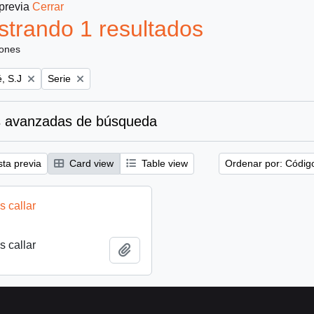
 previa
Cerrar
trando 1 resultados
iones
Remove filter:
, S.J
Serie
 avanzadas de búsqueda
sta previa
Card view
Table view
Ordenar por: Códig
 callar
 callar
Añadir al portapapeles