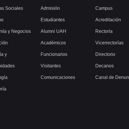
as Sociales
Admisión
Campus
ho
Estudiantes
Acreditación
mía y Negocios
Alumni UAH
Rectoría
ción
Académicos
Vicerrectorías
ía y
Funcionarios
Directorio
idades
Visitantes
Decanos
ogía
Comunicaciones
Canal de Denun
ería