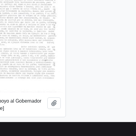
apoyo al Gobernador
Add to clipboard
e]