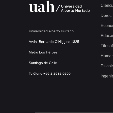
Cienci
Derec
Econo
Universidad Alberto Hurtado
Educa
Avda. Bernardo O’Higgins 1825
Filosof
Metro Los Héroes
Human
Santiago de Chile
Psicol
Teléfono +56 2 2692 0200
Ingeni