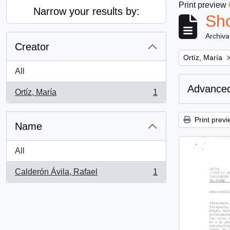
Print preview
Narrow your results by:
Sho
Archiva
Creator
Remove filter:
Ortíz, María
All
Advanced
Ortíz, María
1
, 1 results
Print previ
Name
All
Calderón Ávila, Rafael
1
, 1 results