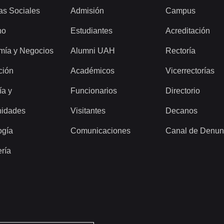
as Sociales
Admisión
Campus
ho
Estudiantes
Acreditación
mía y Negocios
Alumni UAH
Rectoría
ción
Académicos
Vicerrectorías
ía y
Funcionarios
Directorio
idades
Visitantes
Decanos
ogía
Comunicaciones
Canal de Denun
ería