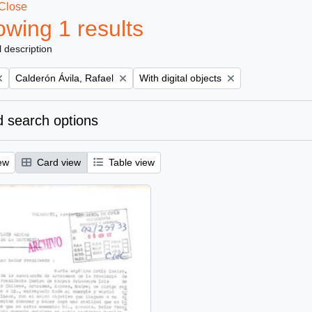
Close
wing 1 results
l description
Remove filter:
Remove filter:
Calderón Ávila, Rafael
With digital objects
 search options
ew
Card view
Table view