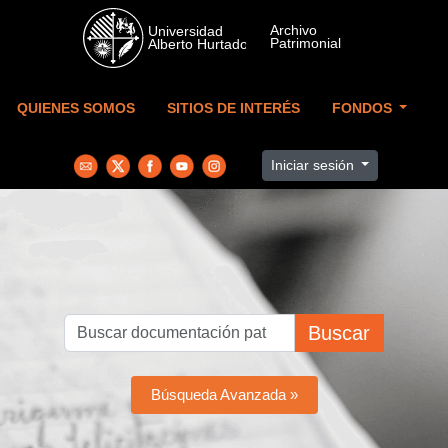
Skip to main content
QUIENES SOMOS
SITIOS DE INTERÉS
FONDOS
Iniciar sesión
Buscar
Búsqueda Avanzada »