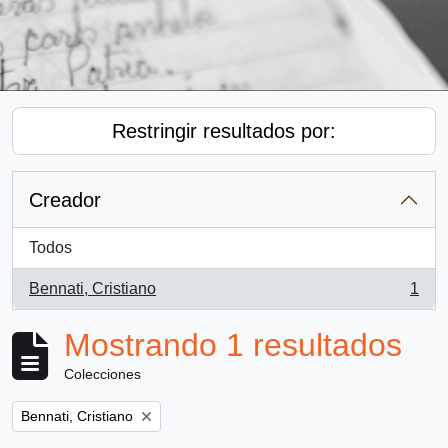
Restringir resultados por:
Creador
Todos
Bennati, Cristiano
1
, 1 resultados
Mostrando 1 resultados
Colecciones
Remove filter:
Bennati, Cristiano