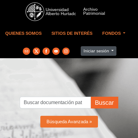
Skip to main content
QUIENES SOMOS
SITIOS DE INTERÉS
FONDOS
Iniciar sesión
Buscar
Búsqueda Avanzada »