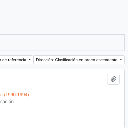
o de referencia
Dirección: Clasificación en orden ascendente
Añadi
ar (1990-1994)
ficación