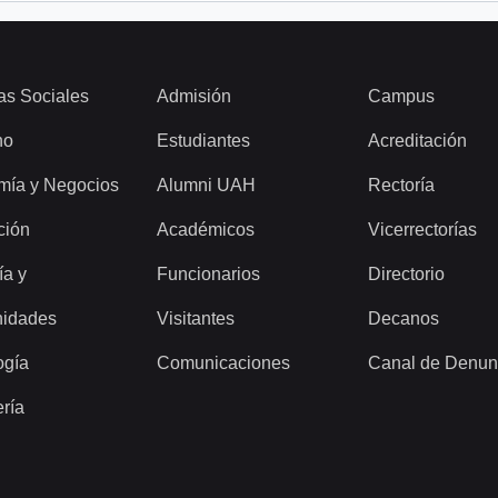
as Sociales
Admisión
Campus
ho
Estudiantes
Acreditación
mía y Negocios
Alumni UAH
Rectoría
ción
Académicos
Vicerrectorías
ía y
Funcionarios
Directorio
idades
Visitantes
Decanos
ogía
Comunicaciones
Canal de Denun
ería