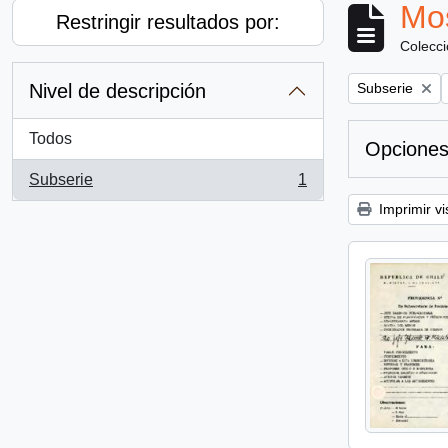
Mos
Restringir resultados por:
Colecc
Remove filter:
Nivel de descripción
Subserie
Todos
Opciones
Subserie
1
, 1 resultados
Imprimir vi