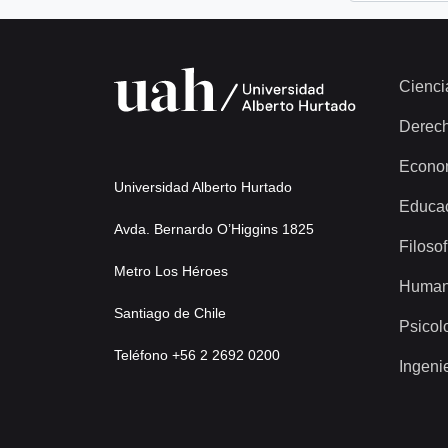
Cienci
Derec
Econo
Universidad Alberto Hurtado
Educa
Avda. Bernardo O’Higgins 1825
Filosof
Metro Los Héroes
Human
Santiago de Chile
Psicol
Teléfono +56 2 2692 0200
Ingeni