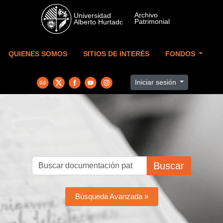
Skip to main content
QUIENES SOMOS
SITIOS DE INTERÉS
FONDOS
Iniciar sesión
Buscar
Búsqueda Avanzada »