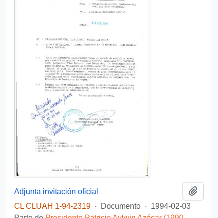
Añadi
Adjunta invitación oficial
CL CLUAH 1-94-2319
·
Documento
·
1994-02-03
Parte de
Presidente Patricio Aylwin Azócar (1990-