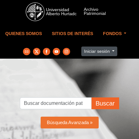
Skip to main content
QUIENES SOMOS
SITIOS DE INTERÉS
FONDOS
Iniciar sesión
Buscar
Búsqueda Avanzada »