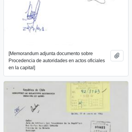
[Memorandum adjunta documento sobre
Añadi
Procedencia de autoridades en actos oficiales
en la capital]