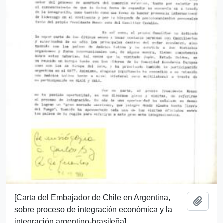
[Carta del Embajador de Chile en Argentina,
Añadi
sobre proceso de integración económica y la
integración argentino-brasileña].