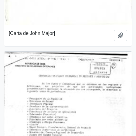
[Carta de John Major]
Añadi