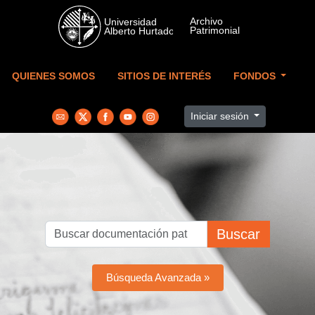
Skip to main content
QUIENES SOMOS
SITIOS DE INTERÉS
FONDOS
Iniciar sesión
Buscar
Búsqueda Avanzada »