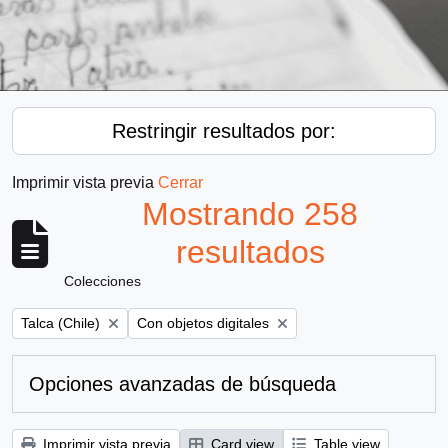
Restringir resultados por:
Imprimir vista previa
Cerrar
Mostrando 258
resultados
Colecciones
Remove filter:
Remove filter:
Talca (Chile)
Con objetos digitales
Opciones avanzadas de búsqueda
Imprimir vista previa
Card view
Table view