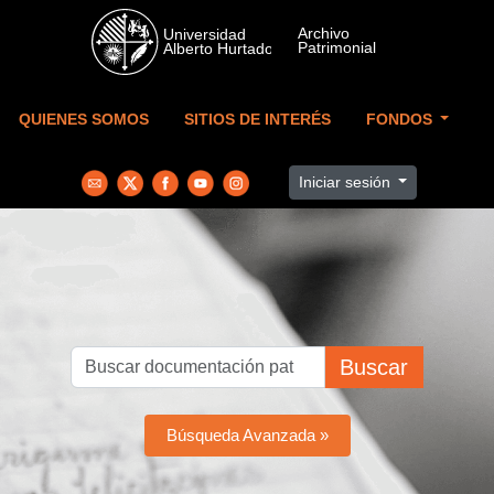
Skip to main content
QUIENES SOMOS
SITIOS DE INTERÉS
FONDOS
Iniciar sesión
Buscar
Búsqueda Avanzada »