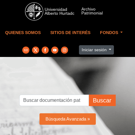
Skip to main content
QUIENES SOMOS
SITIOS DE INTERÉS
FONDOS
Iniciar sesión
Buscar
Búsqueda Avanzada »