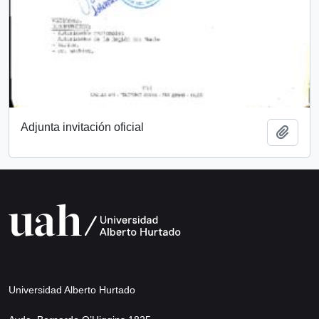
Adjunta invitación oficial
Añadi
Universidad Alberto Hurtado