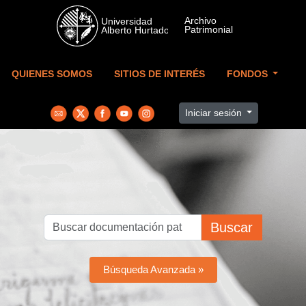
Skip to main content
QUIENES SOMOS
SITIOS DE INTERÉS
FONDOS
Iniciar sesión
Buscar
Búsqueda Avanzada »