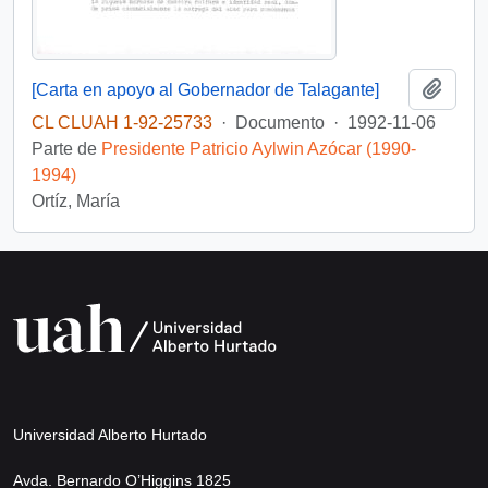
Añadi
[Carta en apoyo al Gobernador de Talagante]
CL CLUAH 1-92-25733
·
Documento
·
1992-11-06
Parte de
Presidente Patricio Aylwin Azócar (1990-
1994)
Ortíz, María
Universidad Alberto Hurtado
Avda. Bernardo O’Higgins 1825