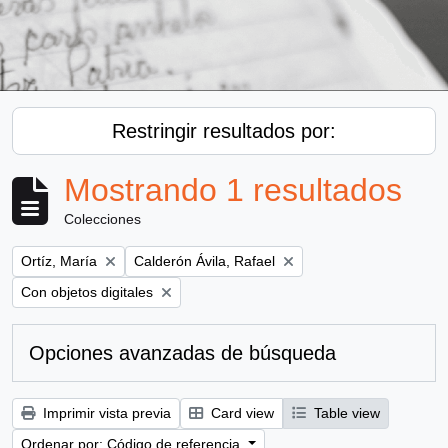
Restringir resultados por:
Mostrando 1 resultados
Colecciones
Remove filter:
Remove filter:
Ortíz, María
Calderón Ávila, Rafael
Remove filter:
Con objetos digitales
Opciones avanzadas de búsqueda
Imprimir vista previa
Card view
Table view
Ordenar por: Código de referencia