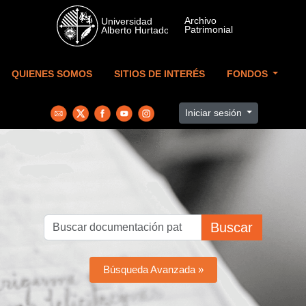
Skip to main content
QUIENES SOMOS
SITIOS DE INTERÉS
FONDOS
Iniciar sesión
Buscar
Búsqueda Avanzada »