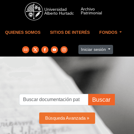
Skip to main content
QUIENES SOMOS
SITIOS DE INTERÉS
FONDOS
Iniciar sesión
Buscar
Búsqueda Avanzada »