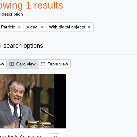
wing 1 results
l description
Remove filter:
Remove filter:
 Patricio
Video
With digital objects
 search options
ew
Card view
Table view
esidente Aylwin en