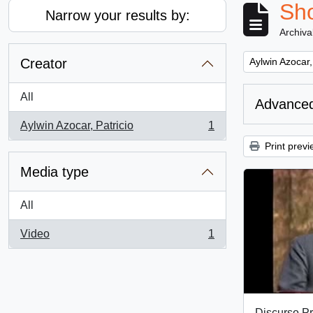
Sho
Narrow your results by:
Archiva
Remove filter:
Creator
Aylwin Azocar,
All
Advanced
Aylwin Azocar, Patricio
1
, 1 results
Print previ
Media type
All
Video
1
, 1 results
Discurso Pr