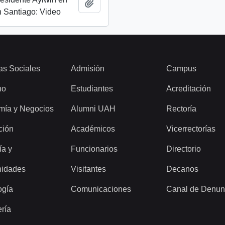
Add to clipboard
 Santiago: Video
as Sociales
Admisión
Campus
ho
Estudiantes
Acreditación
mía y Negocios
Alumni UAH
Rectoría
ción
Académicos
Vicerrectorías
ía y
Funcionarios
Directorio
idades
Visitantes
Decanos
ogía
Comunicaciones
Canal de Denun
ería