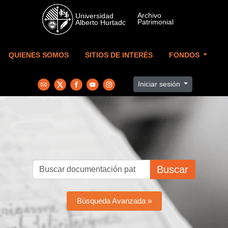
Skip to main content
QUIENES SOMOS
SITIOS DE INTERÉS
FONDOS
Iniciar sesión
Buscar
Búsqueda Avanzada »