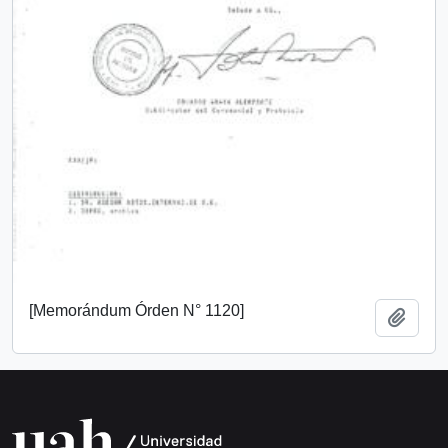
[Memorándum Órden N° 1120]
Añadi