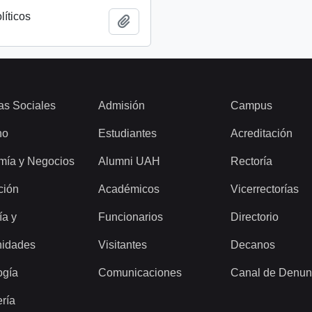
líticos
Añadir al portapapeles
as Sociales
Admisión
Campus
ho
Estudiantes
Acreditación
mía y Negocios
Alumni UAH
Rectoría
ción
Académicos
Vicerrectorías
ía y
Funcionarios
Directorio
idades
Visitantes
Decanos
ogía
Comunicaciones
Canal de Denun
ería