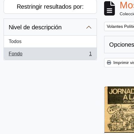
Mos
Restringir resultados por:
Colecc
Remove filter:
Nivel de descripción
Volantes Polít
Todos
Opciones
Fondo
1
, 1 resultados
Imprimir vi