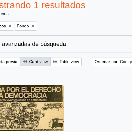
trando 1 resultados
iones
Remove filter:
icos
Fondo
 avanzadas de búsqueda
sta previa
Card view
Table view
Ordenar por: Códig