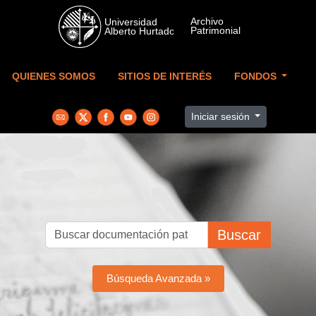
Skip to main content
QUIENES SOMOS
SITIOS DE INTERÉS
FONDOS
Iniciar sesión
Buscar
Búsqueda Avanzada »