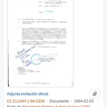
Añadi
Adjunta invitación oficial
CL CLUAH 1-94-2319
·
Documento
·
1994-02-03
Parte de
Presidente Patricio Aylwin Azócar (1990-