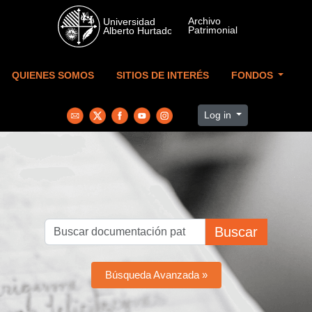
Skip to main content
QUIENES SOMOS
SITIOS DE INTERÉS
FONDOS
Log in
Buscar
Búsqueda Avanzada »