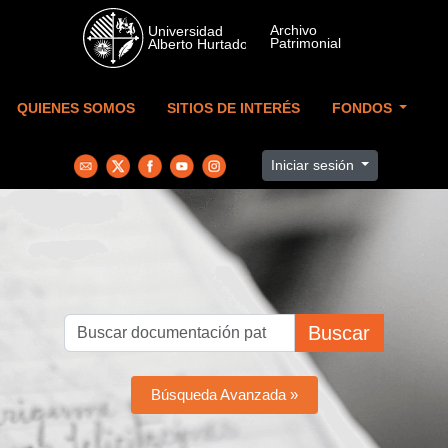
Skip to main content
QUIENES SOMOS
SITIOS DE INTERÉS
FONDOS
Iniciar sesión
Buscar
Búsqueda Avanzada »