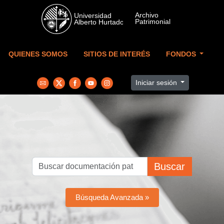
Skip to main content
QUIENES SOMOS
SITIOS DE INTERÉS
FONDOS
Iniciar sesión
Buscar
Búsqueda Avanzada »