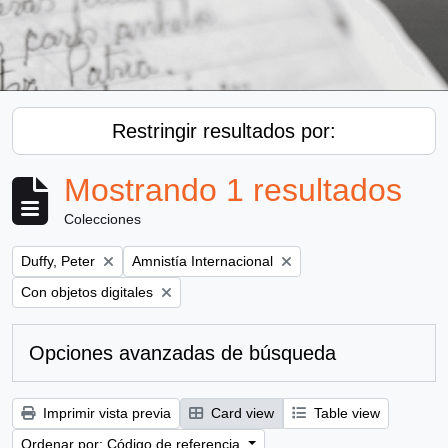
Restringir resultados por:
Mostrando 1 resultados
Colecciones
Remove filter:
Remove filter:
Duffy, Peter
Amnistía Internacional
Remove filter:
Con objetos digitales
Opciones avanzadas de búsqueda
Imprimir vista previa
Card view
Table view
Ordenar por: Código de referencia