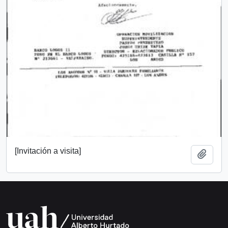
[Invitación a visita]
Añadi