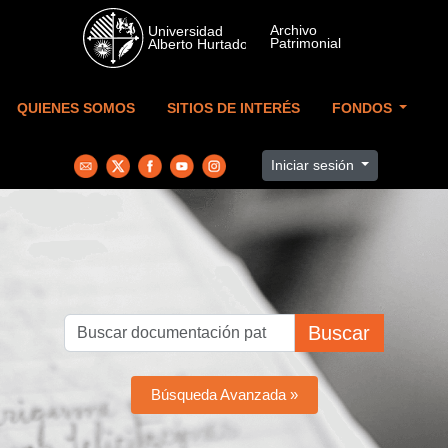
Skip to main content
QUIENES SOMOS
SITIOS DE INTERÉS
FONDOS
Iniciar sesión
Buscar
Búsqueda Avanzada »