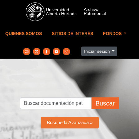
Skip to main content
QUIENES SOMOS
SITIOS DE INTERÉS
FONDOS
Iniciar sesión
Buscar
Búsqueda Avanzada »