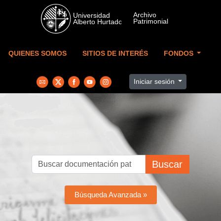
Skip to main content
QUIENES SOMOS
SITIOS DE INTERÉS
FONDOS
Iniciar sesión
Buscar
Búsqueda Avanzada »