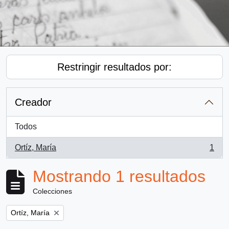
Restringir resultados por:
Creador
Todos
Ortíz, María
1
, 1 resultados
Mostrando 1 resultados
Colecciones
Remove filter:
Ortíz, María