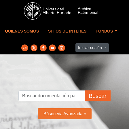
Skip to main content
QUIENES SOMOS
SITIOS DE INTERÉS
FONDOS
Iniciar sesión
Buscar
Búsqueda Avanzada »