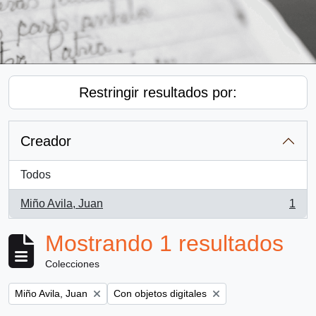
Restringir resultados por:
Creador
Todos
Miño Avila, Juan
1
, 1 resultados
Mostrando 1 resultados
Colecciones
Remove filter:
Remove filter:
Miño Avila, Juan
Con objetos digitales