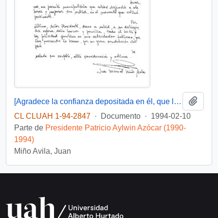
Añadi
[Agradece la confianza depositada en él, que le posibilito servir en su gobierno]
CL CLUAH 1-94-2847
·
Documento
·
1994-02-10
Parte de
Presidente Patricio Aylwin Azócar (1990-
1994)
Miño Avila, Juan