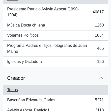
Presidente Patricio Aylwin Azócar (1990-
40817
, 40817 resultados
1994)
Música Docta chilena
1260
, 1260 resultados
Volantes Políticos
1034
, 1034 resultados
Programa Padres e Hijos: fotografías de Juan
465
, 465 resultados
Maino
Iglesias y Dictadura
156
, 156 resultados
Creador
Todos
Bascuñan Edwards, Carlos
5271
, 5271 resultados
Aylwin Azócar, Patricio1
3118