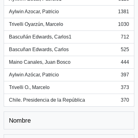
, 3118 resultados
Aylwin Azocar, Patricio
1381
, 1381 resultados
Trivelli Oyarzún, Marcelo
1030
, 1030 resultados
Bascuñán Edwards, Carlos1
712
, 712 resultados
Bascuñan Edwards, Carlos
525
, 525 resultados
Maino Canales, Juan Bosco
444
, 444 resultados
Aylwin Azócar, Patricio
397
, 397 resultados
Trivelli O., Marcelo
373
, 373 resultados
Chile. Presidencia de la República
370
, 370 resultados
Nombre