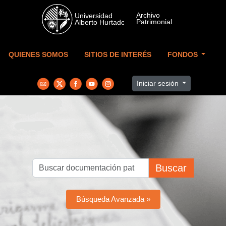
Skip to main content
QUIENES SOMOS
SITIOS DE INTERÉS
FONDOS
Iniciar sesión
Buscar
Búsqueda Avanzada »