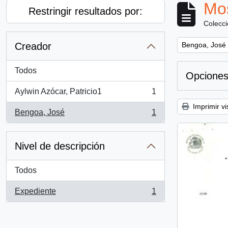
Mos
Restringir resultados por:
Colecc
Remove filter:
Creador
Bengoa, José
Todos
Opciones
Aylwin Azócar, Patricio1
1
, 1 resultados
Imprimir vi
Bengoa, José
1
, 1 resultados
Nivel de descripción
Todos
Expediente
1
, 1 resultados