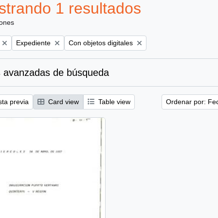
trando 1 resultados
iones
Remove filter:
Remove filter:
Expediente
Con objetos digitales
 avanzadas de búsqueda
sta previa
Card view
Table view
Ordenar por: Fe