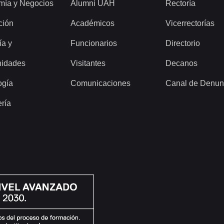
mía y Negocios
Alumni UAH
Rectoría
ción
Académicos
Vicerrectorías
ía y
Funcionarios
Directorio
idades
Visitantes
Decanos
ogía
Comunicaciones
Canal de Denun
ería