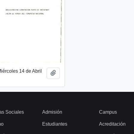
ércoles 14 de Abril
Añadir al portapapeles
as Sociales
Admisión
Campus
ho
Estudiantes
Acreditación