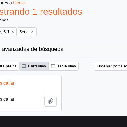
 previa
Cerrar
trando 1 resultados
iones
Remove filter:
, S.J
Serie
 avanzadas de búsqueda
sta previa
Card view
Table view
Ordenar por: Fe
 callar
 callar
Añadir al portapapeles