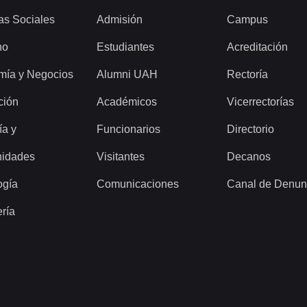
as Sociales
Admisión
Campus
ho
Estudiantes
Acreditación
mía y Negocios
Alumni UAH
Rectoría
ción
Académicos
Vicerrectorías
ía y
Funcionarios
Directorio
idades
Visitantes
Decanos
ogía
Comunicaciones
Canal de Denun
ería