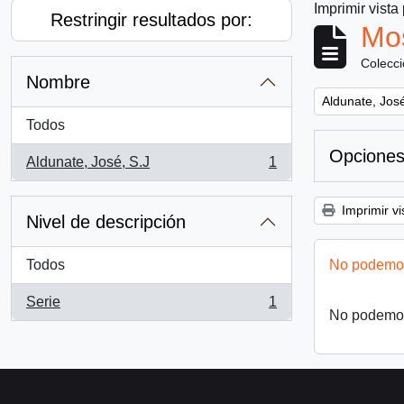
Imprimir vista
Restringir resultados por:
Mos
Colecc
Nombre
Remove filter:
Aldunate, José
Todos
Opciones
Aldunate, José, S.J
1
, 1 resultados
Imprimir vi
Nivel de descripción
Todos
No podemos
Serie
1
, 1 resultados
No podemos