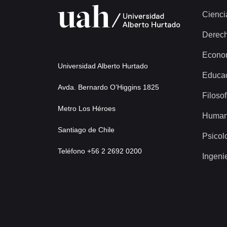
Cienci
Derec
Econo
Universidad Alberto Hurtado
Educa
Avda. Bernardo O’Higgins 1825
Filosof
Metro Los Héroes
Human
Santiago de Chile
Psicol
Teléfono +56 2 2692 0200
Ingeni