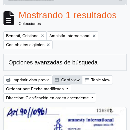
, 1 resultados
Mostrando 1 resultados
Colecciones
Remove filter:
Remove filter:
Bennati, Cristiano
Amnistía Internacional
Remove filter:
Con objetos digitales
Opciones avanzadas de búsqueda
Imprimir vista previa
Card view
Table view
Ordenar por: Fecha modificada
Dirección: Clasificación en orden ascendente