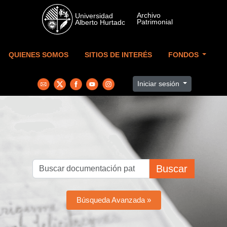
Skip to main content
QUIENES SOMOS
SITIOS DE INTERÉS
FONDOS
Iniciar sesión
Buscar
Búsqueda Avanzada »