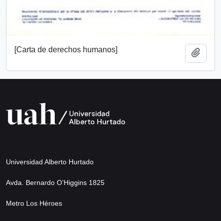
[Carta de derechos humanos]
Añadi
Universidad Alberto Hurtado
Avda. Bernardo O’Higgins 1825
Metro Los Héroes