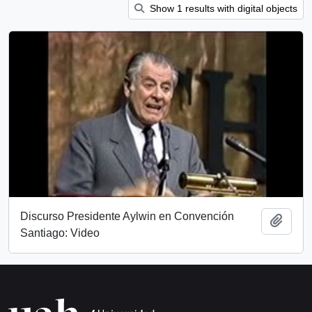
Show 1 results with digital objects
Discurso Presidente Aylwin en Convención
Add t
Santiago: Video