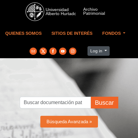
Skip to main content
QUIENES SOMOS
SITIOS DE INTERÉS
FONDOS
Log in
Buscar
Búsqueda Avanzada »