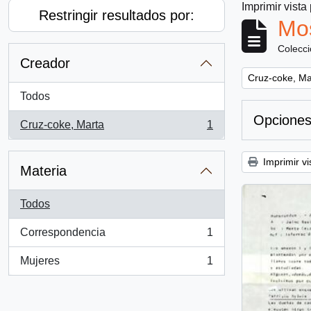
Imprimir vista
Restringir resultados por:
Mos
Colecc
Creador
Remove filter:
Cruz-coke, Ma
Todos
Opciones
Cruz-coke, Marta
1
, 1 resultados
Imprimir vi
Materia
Todos
Correspondencia
1
, 1 resultados
Mujeres
1
, 1 resultados