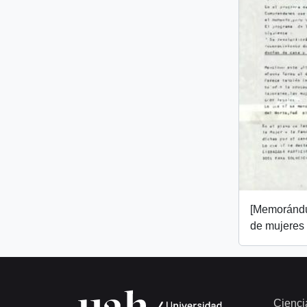
[Memorándu
de mujeres
Cienci