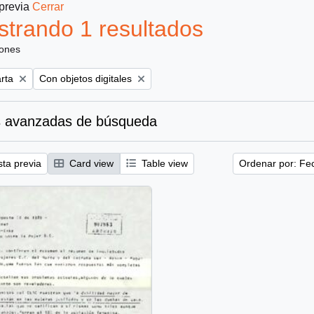
 previa
Cerrar
trando 1 resultados
iones
Remove filter:
rta
Con objetos digitales
 avanzadas de búsqueda
sta previa
Card view
Table view
Ordenar por: Fe