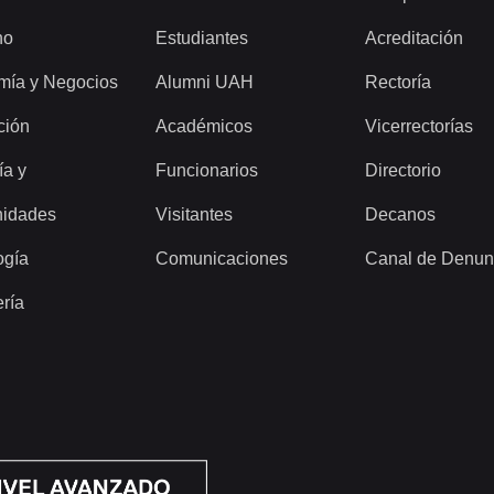
ho
Estudiantes
Acreditación
mía y Negocios
Alumni UAH
Rectoría
ción
Académicos
Vicerrectorías
ía y
Funcionarios
Directorio
idades
Visitantes
Decanos
ogía
Comunicaciones
Canal de Denun
ería