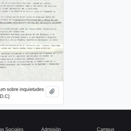
m sobre inquietudes
Añadir al portapapeles
 D.C]
as Sociales
Admisión
Campus