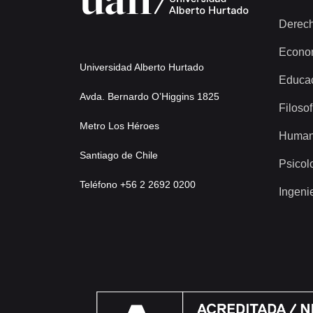
Derec
Econo
Universidad Alberto Hurtado
Educa
Avda. Bernardo O’Higgins 1825
Filosof
Metro Los Héroes
Human
Santiago de Chile
Psicol
Teléfono +56 2 2692 0200
Ingeni