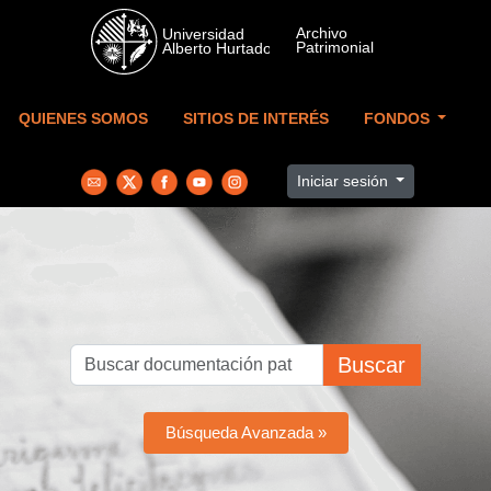
Skip to main content
QUIENES SOMOS
SITIOS DE INTERÉS
FONDOS
Iniciar sesión
Buscar
Búsqueda Avanzada »