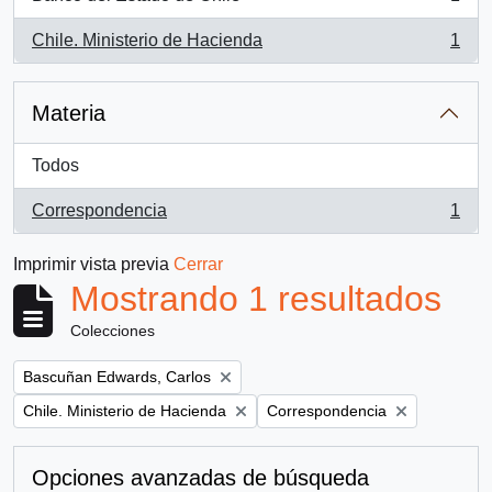
, 1 resultados
Chile. Ministerio de Hacienda
1
, 1 resultados
Materia
Todos
Correspondencia
1
, 1 resultados
Imprimir vista previa
Cerrar
Mostrando 1 resultados
Colecciones
Remove filter:
Bascuñan Edwards, Carlos
Remove filter:
Remove filter:
Chile. Ministerio de Hacienda
Correspondencia
Opciones avanzadas de búsqueda