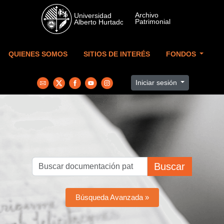
Skip to main content
QUIENES SOMOS
SITIOS DE INTERÉS
FONDOS
Iniciar sesión
Buscar
Búsqueda Avanzada »