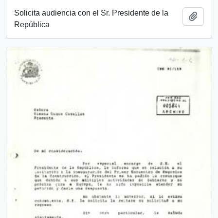
Solicita audiencia con el Sr. Presidente de la
Añadi
República