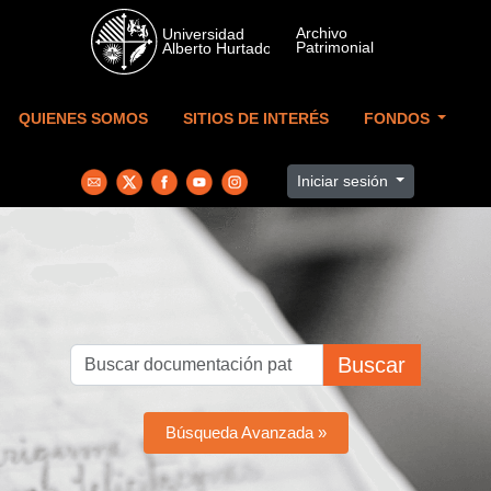
Skip to main content
QUIENES SOMOS
SITIOS DE INTERÉS
FONDOS
Iniciar sesión
Buscar
Búsqueda Avanzada »