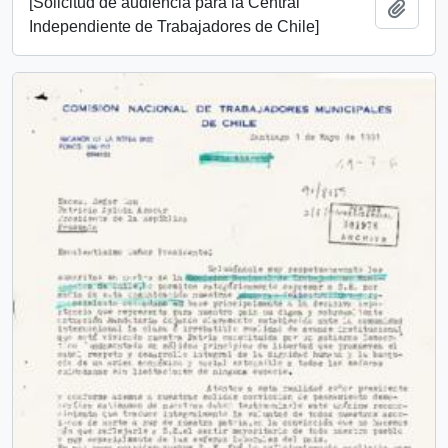
[Solicitud de audiencia para la Central
Añadi
Independiente de Trabajadores de Chile]