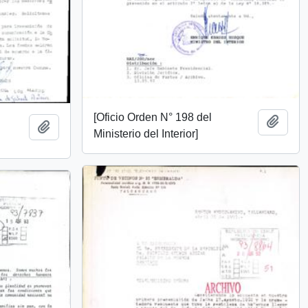
[Oficio Orden N° 198 del
Añadi
Añadir al portapapeles
Ministerio del Interior]