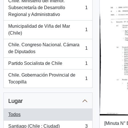
Chile. Ministerio del Interior.
Subsecretaría de Desarrollo
1
, 1 resultados
Regional y Administrativo
Municipalidad de Viña del Mar
1
, 1 resultados
(Chile)
Chile. Congreso Nacional. Cámara
1
, 1 resultados
de Diputados
Partido Socialista de Chile
1
, 1 resultados
Chile. Gobernación Provincial de
1
, 1 resultados
Tocopilla
Lugar
Todos
[Minuta N° 
Santiago (Chile : Ciudad)
3