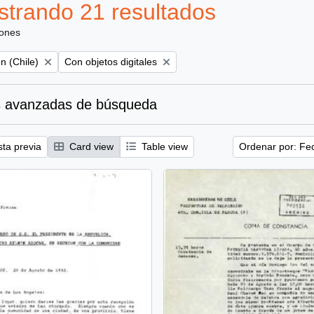
trando 21 resultados
iones
Remove filter:
n (Chile)
Con objetos digitales
 avanzadas de búsqueda
sta previa
Card view
Table view
Ordenar por: Fe