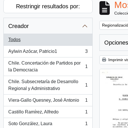
Mos
Restringir resultados por:
Colecc
Remove filter:
Creador
Regionalizació
Todos
Opciones
Aylwin Azócar, Patricio1
3
, 3 resultados
Imprimir vi
Chile. Concertación de Partidos por
1
, 1 resultados
la Democracia
Chile. Subsecretaría de Desarrollo
1
, 1 resultados
Regional y Administrativo
Viera-Gallo Quesney, José Antonio
1
, 1 resultados
Castillo Ramírez, Alfredo
1
, 1 resultados
Soto González, Laura
1
, 1 resultados