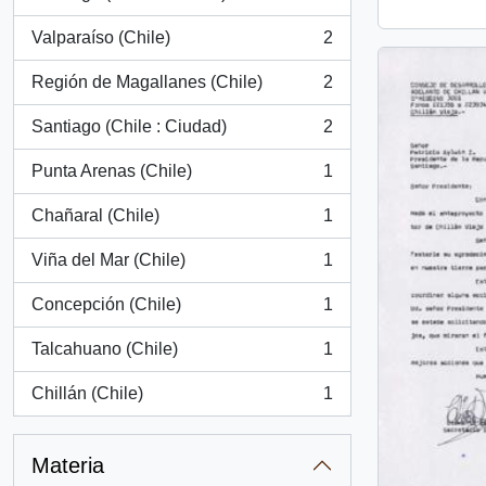
, 3 resultados
Valparaíso (Chile)
2
, 2 resultados
Región de Magallanes (Chile)
2
, 2 resultados
Santiago (Chile : Ciudad)
2
, 2 resultados
Punta Arenas (Chile)
1
, 1 resultados
Chañaral (Chile)
1
, 1 resultados
Viña del Mar (Chile)
1
, 1 resultados
Concepción (Chile)
1
, 1 resultados
Talcahuano (Chile)
1
, 1 resultados
Chillán (Chile)
1
, 1 resultados
Materia