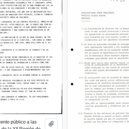
ento público a las
Añadir al portapapeles
 de la XII Región de