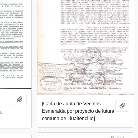
Añadir al portapapeles
[Carta de Junta de Vecinos
Añadi
Esmeralda por proyecto de futura
a
comuna de Huaitencillo]