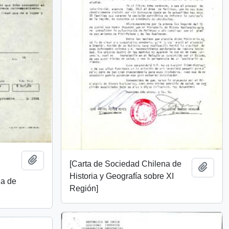
Añadir al portapapeles
[Carta de Sociedad Chilena de
Añadi
Historia y Geografía sobre XI
la de
Región]