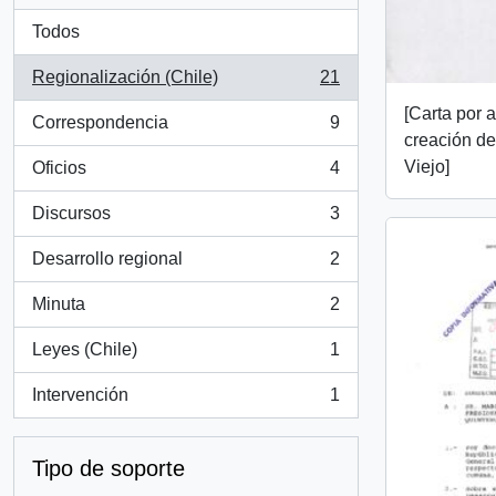
Todos
Regionalización (Chile)
21
, 21 resultados
[Carta por 
Correspondencia
9
, 9 resultados
creación d
Viejo]
Oficios
4
, 4 resultados
Discursos
3
, 3 resultados
Desarrollo regional
2
, 2 resultados
Minuta
2
, 2 resultados
Leyes (Chile)
1
, 1 resultados
Intervención
1
, 1 resultados
Tipo de soporte