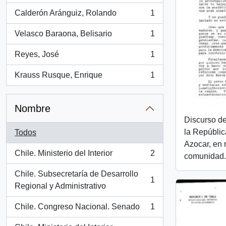
Calderón Aránguiz, Rolando
1
, 1 resultados
Velasco Baraona, Belisario
1
, 1 resultados
Reyes, José
1
, 1 resultados
Krauss Rusque, Enrique
1
, 1 resultados
Nombre
Discurso de
la Repúblic
Todos
Azocar, en 
Chile. Ministerio del Interior
2
comunidad.
, 2 resultados
Chile. Subsecretaría de Desarrollo
1
, 1 resultados
Regional y Administrativo
Chile. Congreso Nacional. Senado
1
, 1 resultados