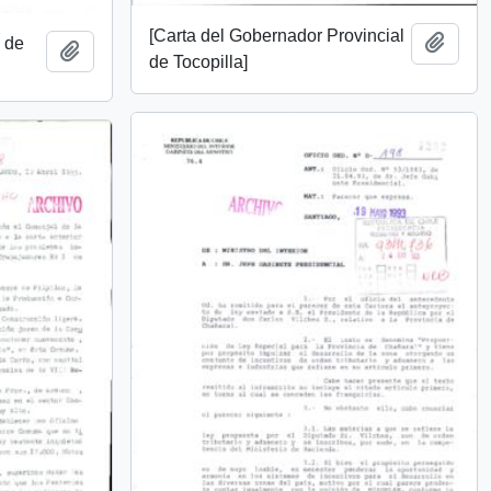
[Carta del Gobernador Provincial
Añadi
a de
Añadir al portapapeles
de Tocopilla]