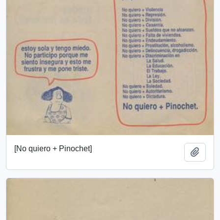
[No quiero + Pinochet]
Añadi