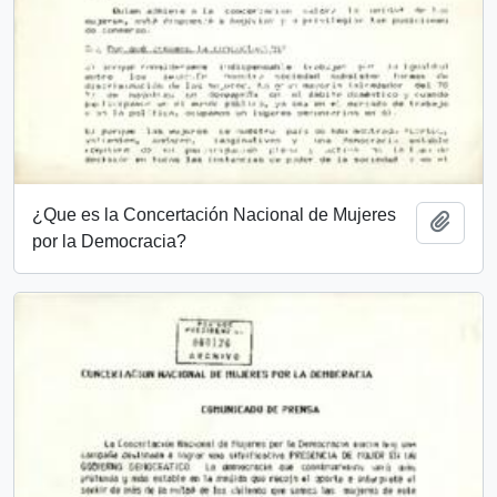
¿Que es la Concertación Nacional de Mujeres
Añadi
por la Democracia?