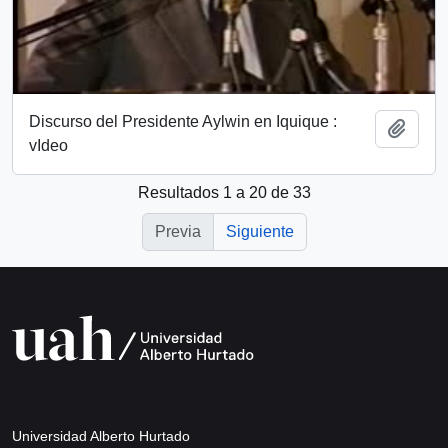
Discurso del Presidente Aylwin en Iquique :
Añadi
vIdeo
Resultados 1 a 20 de 33
Previa
Siguiente
Universidad Alberto Hurtado