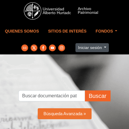
Skip to main content
QUIENES SOMOS
SITIOS DE INTERÉS
FONDOS
Iniciar sesión
Buscar
Búsqueda Avanzada »