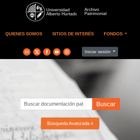
Skip to main content
QUIENES SOMOS
SITIOS DE INTERÉS
FONDOS
Iniciar sesión
Buscar
Búsqueda Avanzada »