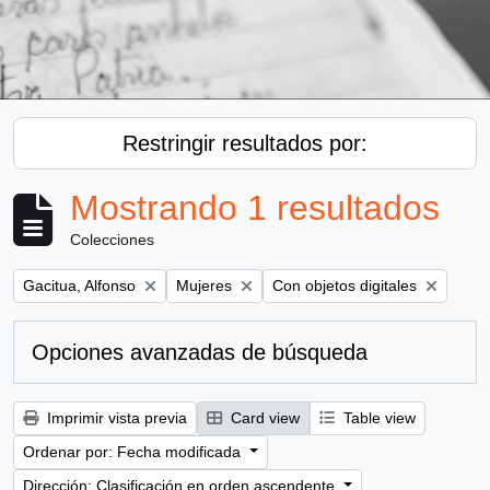
Restringir resultados por:
Mostrando 1 resultados
Colecciones
Remove filter:
Remove filter:
Remove filter:
Gacitua, Alfonso
Mujeres
Con objetos digitales
Opciones avanzadas de búsqueda
Imprimir vista previa
Card view
Table view
Ordenar por: Fecha modificada
Dirección: Clasificación en orden ascendente